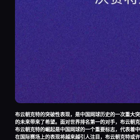
布云朝克特的突破性表现，是中国网球历史的一次重大突
的未来带来了希望。面对世界排名第一的对手，布云朝克
布云朝克特的崛起是中国网球的一个重要标志，代表着中
在国际赛场上的表现将越来越引人注目，布云朝克特或许