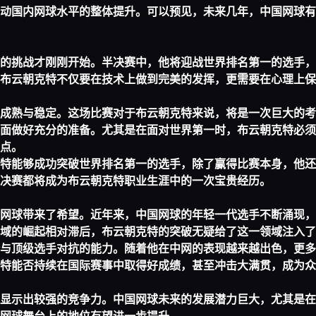
动国内网球水平的整体提升。可以预见，未来几年，中国网球有
的挑战才刚刚开始。半决赛中，他将迎战世界排名第一的选手，
布云朝克特不仅要在技术上做到完美的发挥，更需要在心理上保
成熟与稳定。这场比赛对于布云朝克特来说，将是一次巨大的考
面做好充分的准备。尤其是在面对世界第一时，布云朝克特必须
点。
特能够成功突破世界排名第一的选手，除了赢得比赛本身，他还
决赛都将成为布云朝克特职业生涯中的一次宝贵经历。
网球带来了希望。近年来，中国网球的年轻一代选手不断涌现，
域的崛起相对滞后，布云朝克特的突破无疑给了这一领域注入了
与顶级选手对抗的能力。随着他在中网的表现越来越出色，更多
特能否持续在国际赛事中取得好成绩，甚至冲击大满贯，成为众
显示出较强的竞争力。中国网球未来的发展潜力巨大，尤其是在