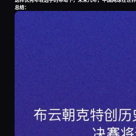
这样优秀年轻选手的带动下，未来几年，中国网球在世界
总结：