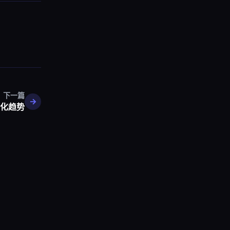
下一篇
化趋势